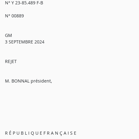
N° Y 23-85.489 F-B
N° 00889
GM
3 SEPTEMBRE 2024
REJET
M. BONNAL président,
R É P U B L I Q U E F R A N Ç A I S E