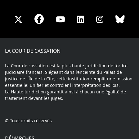
Share
Share
Share
Share
Sha
Share
on
on
on
on
on
on
Facebook
X
Youtube
LinkedIn
Instagram
Blue
play
LA COUR DE CASSATION
La Cour de cassation est la plus haute juridiction de l’ordre
judiciaire français. Siégeant dans l’enceinte du Palais de
justice de l'Île de la Cité, cette institution remplit une mission
essentielle: unifier et contrôler l'interprétation des lois.
La Haute Juridiction garantit ainsi à chacun une égalité de
traitement devant les juges.
© Tous droits réservés
DÉMARCHES