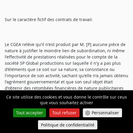
Sur le caractère fictif des contrats de travail.
Le CGEA relève qu'il n'est produit par M. [P] aucune pièce de
nature à justifier le moindre lien de subordination, ni même
l'effectivité de prestations réalisées pour le compte de la
société SP Global productions sur laquelle il n'y a pas plus
d'éléments que ce soit sur sa nature, sa consistance ou
l'importance de son activité, sachant qu'elle n'a jamais obtenu
l'agrément gouvernemental et que son seul objet était
d'obtenir des retombées financières de nature publicitaires
en régularisant des contrats de travail à des personnes
Ce site utilise des cookies et vous donne le contrôle sur ceux
s'adonnant en toute indépendance, et par hypothèse sans
que vous souhaitez activer
contrôle, ni directive, à la participation de jeux en ligne et à
Tout accepter
Tout refuser
Personnaliser
des compétitions, ce qui pourrait être assimilé à du
sponsoring mais en aucun cas à un contrat de travail.
Politique de confidentialité
Queue-Fair
Menu