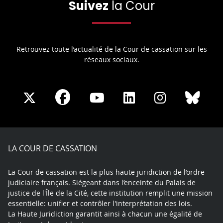
Suivez
la Cour
Retrouvez toute l’actualité de la Cour de cassation sur les
réseaux sociaux.
Share
Share
Share
Share
Sha
Share
on
on
on
on
on
on
Facebook
X
Youtube
LinkedIn
Instagram
Blue
play
LA COUR DE CASSATION
La Cour de cassation est la plus haute juridiction de l’ordre
judiciaire français. Siégeant dans l’enceinte du Palais de
justice de l'Île de la Cité, cette institution remplit une mission
essentielle: unifier et contrôler l'interprétation des lois.
La Haute Juridiction garantit ainsi à chacun une égalité de