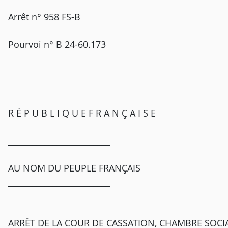
Arrêt n° 958 FS-B
Pourvoi n° B 24-60.173
R É P U B L I Q U E F R A N Ç A I S E
_________________________
AU NOM DU PEUPLE FRANÇAIS
_________________________
ARRÊT DE LA COUR DE CASSATION, CHAMBRE SOCIAL