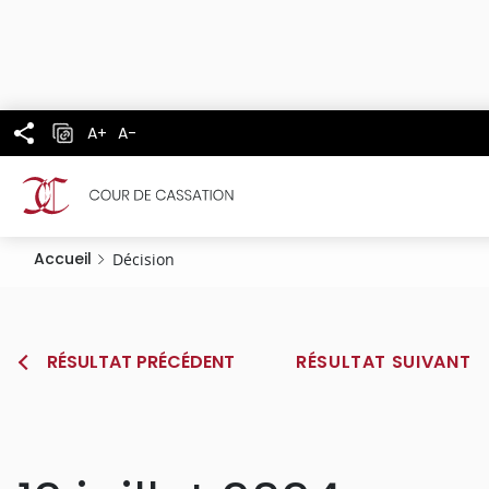
Panneau de gestion des cookies
Aller
au
contenu
principal
A+
A-
Accueil
Décision
RÉSULTAT PRÉCÉDENT
RÉSULTAT SUIVANT