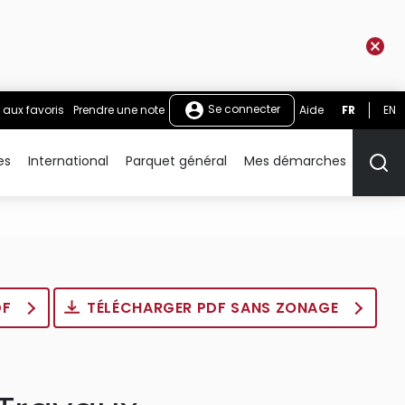
Se connecter
 aux favoris
Prendre une note
Aide
FR
EN
es
International
Parquet général
Mes démarches
Rech
DF
TÉLÉCHARGER PDF SANS ZONAGE