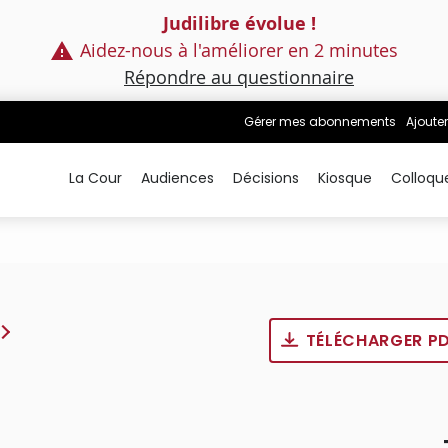
Judilibre évolue !
Aidez-nous à l'améliorer en 2 minutes
Répondre au questionnaire
Gérer mes abonnements
Ajouter
La Cour
Audiences
Décisions
Kiosque
Colloqu
TÉLÉCHARGER P