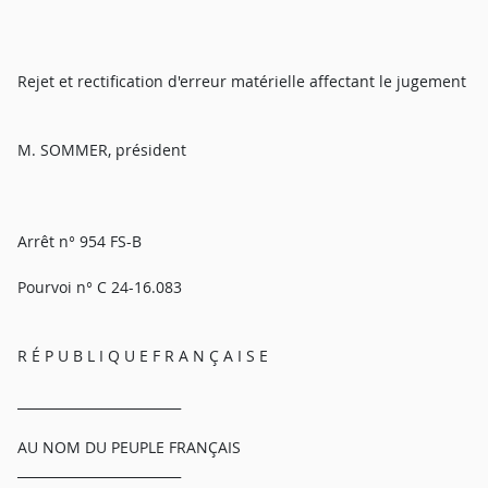
Rejet et rectification d'erreur matérielle affectant le jugement
M. SOMMER, président
Arrêt n° 954 FS-B
Pourvoi n° C 24-16.083
R É P U B L I Q U E F R A N Ç A I S E
_________________________
AU NOM DU PEUPLE FRANÇAIS
_________________________