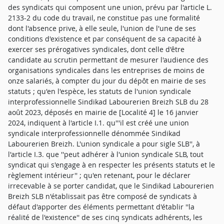
des syndicats qui composent une union, prévu par l'article L.
2133-2 du code du travail, ne constitue pas une formalité
dont l'absence prive, à elle seule, l'union de l'une de ses
conditions d'existence et par conséquent de sa capacité à
exercer ses prérogatives syndicales, dont celle d'être
candidate au scrutin permettant de mesurer l'audience des
organisations syndicales dans les entreprises de moins de
onze salariés, à compter du jour du dépôt en mairie de ses
statuts ; qu'en l'espèce, les statuts de l'union syndicale
interprofessionnelle Sindikad Labourerien Breizh SLB du 28
août 2023, déposés en mairie de [Localité 4] le 16 janvier
2024, indiquent à l'article I.1. qu'''il est créé une union
syndicale interprofessionnelle dénommée Sindikad
Labourerien Breizh. L'union syndicale a pour sigle SLB'', à
l'article I.3. que ''peut adhérer à l'union syndicale SLB, tout
syndicat qui s'engage à en respecter les présents statuts et le
règlement intérieur'' ; qu'en retenant, pour le déclarer
irrecevable à se porter candidat, que le Sindikad Labourerien
Breizh SLB n'établissait pas être composé de syndicats à
défaut d'apporter des éléments permettant d'établir ''la
réalité de l'existence'' de ses cinq syndicats adhérents, les