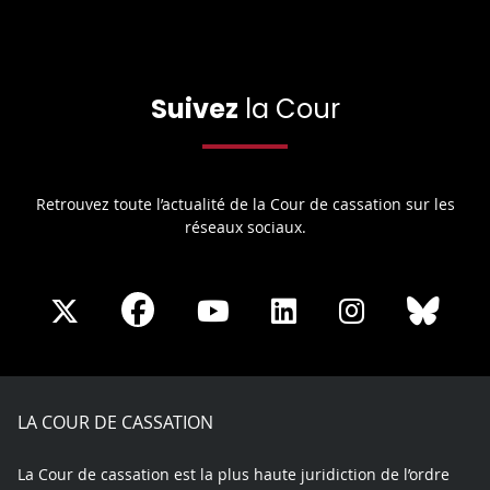
Suivez
la Cour
Retrouvez toute l’actualité de la Cour de cassation sur les
réseaux sociaux.
Share
Share
Share
Share
Sha
Share
on
on
on
on
on
on
Facebook
X
Youtube
LinkedIn
Instagram
Blue
play
LA COUR DE CASSATION
La Cour de cassation est la plus haute juridiction de l’ordre