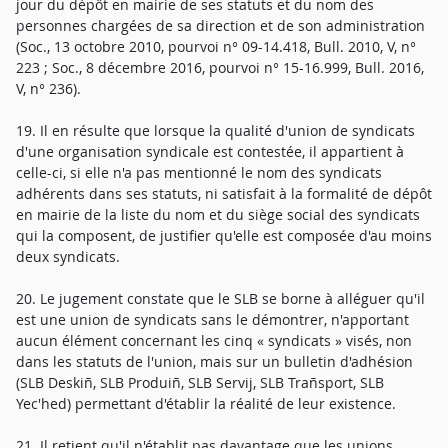
jour du dépôt en mairie de ses statuts et du nom des
personnes chargées de sa direction et de son administration
(Soc., 13 octobre 2010, pourvoi n° 09-14.418, Bull. 2010, V, n°
223 ; Soc., 8 décembre 2016, pourvoi n° 15-16.999, Bull. 2016,
V, n° 236).
19. Il en résulte que lorsque la qualité d'union de syndicats
d'une organisation syndicale est contestée, il appartient à
celle-ci, si elle n'a pas mentionné le nom des syndicats
adhérents dans ses statuts, ni satisfait à la formalité de dépôt
en mairie de la liste du nom et du siège social des syndicats
qui la composent, de justifier qu'elle est composée d'au moins
deux syndicats.
20. Le jugement constate que le SLB se borne à alléguer qu'il
est une union de syndicats sans le démontrer, n'apportant
aucun élément concernant les cinq « syndicats » visés, non
dans les statuts de l'union, mais sur un bulletin d'adhésion
(SLB Deskiñ, SLB Produiñ, SLB Servij, SLB Trañsport, SLB
Yec'hed) permettant d'établir la réalité de leur existence.
21. Il retient qu'il n'établit pas davantage que les unions