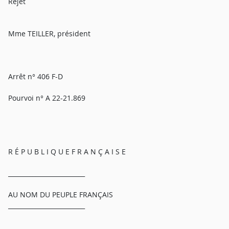
Rejet
Mme TEILLER, président
Arrêt n° 406 F-D
Pourvoi n° A 22-21.869
R É P U B L I Q U E F R A N Ç A I S E
_________________________
AU NOM DU PEUPLE FRANÇAIS
_________________________