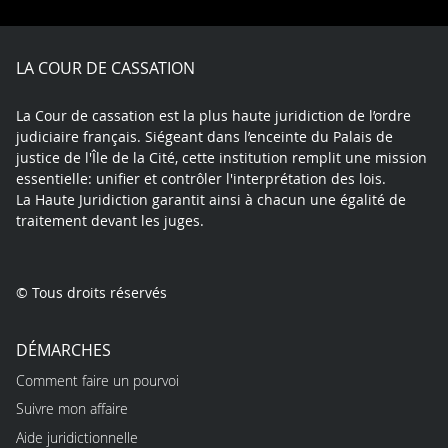
Facebook
X
Youtube
LinkedIn
Instagram
Blue
play
LA COUR DE CASSATION
La Cour de cassation est la plus haute juridiction de l’ordre
judiciaire français. Siégeant dans l’enceinte du Palais de
justice de l'Île de la Cité, cette institution remplit une mission
essentielle: unifier et contrôler l'interprétation des lois.
La Haute Juridiction garantit ainsi à chacun une égalité de
traitement devant les juges.
© Tous droits réservés
DÉMARCHES
Comment faire un pourvoi
Suivre mon affaire
Aide juridictionnelle