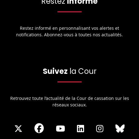
Restez
informé
Restez informé en personnalisant vos alertes et
notifications. Abonnez-vous à toutes nos actualités.
Suivez
la Cour
Retrouvez toute l’actualité de la Cour de cassation sur les
réseaux sociaux.
Share
Share
Share
Share
Sha
Share
on
on
on
on
on
on