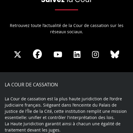
Retrouvez toute l’actualité de la Cour de cassation sur les
réseaux sociaux.
Share
Share
Share
Share
Sha
Share
on
on
on
on
on
on
Facebook
X
Youtube
LinkedIn
Instagram
Blue
play
LA COUR DE CASSATION
La Cour de cassation est la plus haute juridiction de l’ordre
judiciaire français. Siégeant dans l’enceinte du Palais de
justice de l'Île de la Cité, cette institution remplit une mission
essentielle: unifier et contrôler l'interprétation des lois.
La Haute Juridiction garantit ainsi à chacun une égalité de
traitement devant les juges.