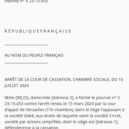
Pourvoi n° X 23-15.453
R É P U B L I Q U E F R A N Ç A I S E
_________________________
AU NOM DU PEUPLE FRANÇAIS
_________________________
ARRÊT DE LA COUR DE CASSATION, CHAMBRE SOCIALE, DU 10
JUILLET 2024
Mme [W] [S], domiciliée [Adresse 2], a formé le pourvoi n° X
23-15.453 contre l'arrêt rendu le 15 mars 2023 par la cour
d'appel de Versailles (17e chambre), dans le litige l'opposant à
la société Gobé, aux droits de laquelle vient la société Circet,
société par actions simplifiée, dont le siège est [Adresse 1],
défenderesse à la cassation.