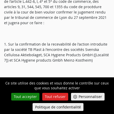
de l'article L.442-6, I, 4° et 5° du code de commerce, des
articles 9, 31, 544, 545, 700 et 1355 du code de procédure
civile à la cour de bien vouloir confirmer le jugement rendu
par le tribunal de commerce de Lyon du 27 septembre 2021
et jugera pour ce faire :
1. Sur la confirmation de la recevabilité de l'action introduite
par la société TB Plast à l'encontre des sociétés Svenska
Cellulosa Aktiebolaget, SCA Hygiene Products GmbH ([Localité
7]) et SCA Hygiene products Gmbh Meinz-Kostheim)
- JUGER que la demande des sociétés SCA n'est pas fondée en
Ce site utilise des cookies et vous donne le contrôle sur ceux
droit ;
que vous souhaitez activer
Tout accepter
Tout refuser
Personnaliser
Politique de confidentialité
Queue-Fair
- JUGER au contraire que la société TB PLAST justifie d'une
Menu
relation commerciale établie avec les sociétés Svenska