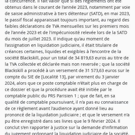
la concurrence. Il fait valoir que si des règlements ont été
obtenus dans le courant de l'année 2023, notamment par voie
de saisie administrative à tiers détenteur (SATD), en mai 2023,
le passif fiscal apparaissait toujours important, au regard des
faibles déclarations de TVA mensuelles sur les premiers mois
de l'année 2023 et de l'impécuniosité relevée lors de la SATD
du mois de juillet 2023. Il indique qu'au moment de
l'assignation en liquidation judiciaire, il était titulaire de
créances certaines, liquides et exigibles à l'encontre de la
société Blackskill, pour un total de 34 819,63 euros au titre de
la TVA collectée et déclarée mais non reversée ; que la société
Blackskill a procédé à un versement de 31 573,63 euros sur le
compte du SIE de [Localité 13], par virement du 3 janvier
2024, alors que ce poste comptable n'était plus en charge de
ce dossier et que la procédure avait été initiée par le
comptable public du PRS Parisien 1 ; que de fait, en sa
qualité de comptable poursuivant, il n'a pas eu connaissance
de ce règlement avant l'audience ayant donné lieu au
prononcé de la liquidation judiciaire ; et que le versement n'a
pu être enregistré dans ses livres que le 9 février 2024. Il
conclut s'en rapporter à justice sur la demande d'infirmation
du jugement ordonnant la liquidation judiciaire de la société.