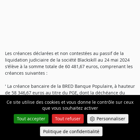
Les créances déclarées et non contestées au passif de la
liquidation judiciaire de la société Blackskill au 24 mai 2024
s'élève à la somme totale de 60 481,67 euros, comprenant les
créances suivantes :
' La créance bancaire de la BRED Banque Populaire, à hauteur
de 58 346,67 euros au titre du PGE, dont la déchéance du
terme a été prononcée par l'effet de la liquidation ;
Ce site utilise des cookies et vous donne le contrôle sur ceux
que vous souhaitez activer
' La créance de l'URSSAF, à hauteur de 2 135 euros
Tout accepter
Tout refuser
Personnaliser
correspondant aux cotisations sociales du mois de janvier
2024, antérieures au 25 janvier 2024, jour du jugement
Politique de confidentialité
Queue-Fair
d'ouverture.
Menu