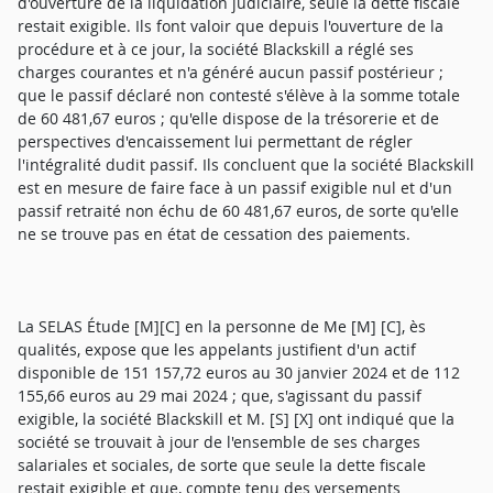
d'ouverture de la liquidation judiciaire, seule la dette fiscale
restait exigible. Ils font valoir que depuis l'ouverture de la
procédure et à ce jour, la société Blackskill a réglé ses
charges courantes et n'a généré aucun passif postérieur ;
que le passif déclaré non contesté s'élève à la somme totale
de 60 481,67 euros ; qu'elle dispose de la trésorerie et de
perspectives d'encaissement lui permettant de régler
l'intégralité dudit passif. Ils concluent que la société Blackskill
est en mesure de faire face à un passif exigible nul et d'un
passif retraité non échu de 60 481,67 euros, de sorte qu'elle
ne se trouve pas en état de cessation des paiements.
La SELAS Étude [M][C] en la personne de Me [M] [C], ès
qualités, expose que les appelants justifient d'un actif
disponible de 151 157,72 euros au 30 janvier 2024 et de 112
155,66 euros au 29 mai 2024 ; que, s'agissant du passif
exigible, la société Blackskill et M. [S] [X] ont indiqué que la
société se trouvait à jour de l'ensemble de ses charges
salariales et sociales, de sorte que seule la dette fiscale
restait exigible et que, compte tenu des versements