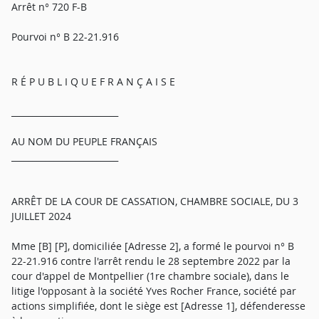
Arrêt n° 720 F-B
Pourvoi n° B 22-21.916
R É P U B L I Q U E F R A N Ç A I S E
_________________________
AU NOM DU PEUPLE FRANÇAIS
_________________________
ARRÊT DE LA COUR DE CASSATION, CHAMBRE SOCIALE, DU 3
JUILLET 2024
Mme [B] [P], domiciliée [Adresse 2], a formé le pourvoi n° B
22-21.916 contre l'arrêt rendu le 28 septembre 2022 par la
cour d'appel de Montpellier (1re chambre sociale), dans le
litige l'opposant à la société Yves Rocher France, société par
actions simplifiée, dont le siège est [Adresse 1], défenderesse