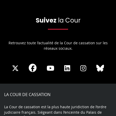
Suivez
la Cour
Retrouvez toute l’actualité de la Cour de cassation sur les
réseaux sociaux.
Share
Share
Share
Share
Sha
Share
on
on
on
on
on
on
Facebook
X
Youtube
LinkedIn
Instagram
Blue
play
LA COUR DE CASSATION
La Cour de cassation est la plus haute juridiction de l’ordre
judiciaire français. Siégeant dans l’enceinte du Palais de