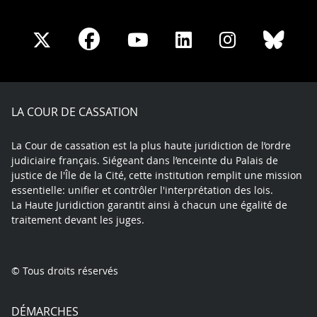
Share
Share
Share
Share
Sha
Share
on
on
on
on
on
on
Facebook
X
Youtube
LinkedIn
Instagram
Blue
play
LA COUR DE CASSATION
La Cour de cassation est la plus haute juridiction de l’ordre
judiciaire français. Siégeant dans l’enceinte du Palais de
justice de l'Île de la Cité, cette institution remplit une mission
essentielle: unifier et contrôler l'interprétation des lois.
La Haute Juridiction garantit ainsi à chacun une égalité de
traitement devant les juges.
© Tous droits réservés
DÉMARCHES