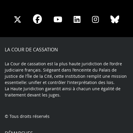
Share
Share
Share
Share
Sha
Share
on
on
on
on
on
on
Facebook
X
Youtube
LinkedIn
Instagram
Blue
play
LA COUR DE CASSATION
La Cour de cassation est la plus haute juridiction de l’ordre
judiciaire français. Siégeant dans l’enceinte du Palais de
justice de l'Île de la Cité, cette institution remplit une mission
essentielle: unifier et contrôler l'interprétation des lois.
La Haute Juridiction garantit ainsi à chacun une égalité de
traitement devant les juges.
© Tous droits réservés