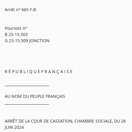
Arrêt n° 665 F-B
Pourvois n°
B 23-15.503
G 23-15.509 JONCTION
R É P U B L I Q U E F R A N Ç A I S E
_________________________
AU NOM DU PEUPLE FRANÇAIS
_________________________
ARRÊT DE LA COUR DE CASSATION, CHAMBRE SOCIALE, DU 26
JUIN 2024