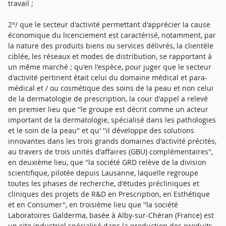
travail ;
2°/ que le secteur d'activité permettant d'apprécier la cause
économique du licenciement est caractérisé, notamment, par
la nature des produits biens ou services délivrés, la clientèle
ciblée, les réseaux et modes de distribution, se rapportant à
un même marché ; qu'en l'espèce, pour juger que le secteur
d'activité pertinent était celui du domaine médical et para-
médical et / ou cosmétique des soins de la peau et non celui
de la dermatologie de prescription, la cour d'appel a relevé
en premier lieu que ''le groupe est décrit comme un acteur
important de la dermatologie, spécialisé dans les pathologies
et le soin de la peau'' et qu' ''il développe des solutions
innovantes dans les trois grands domaines d'activité précités,
au travers de trois unités d'affaires (GBU) complémentaires'',
en deuxième lieu, que ''la société GRD relève de la division
scientifique, pilotée depuis Lausanne, laquelle regroupe
toutes les phases de recherche, d'études précliniques et
cliniques des projets de R&D en Prescription, en Esthétique
et en Consumer'', en troisième lieu que ''la société
Laboratoires Galderma, basée à Alby-sur-Chéran (France) est
un site industriel spécialisé dans la production des produits