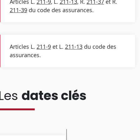
Articles L.
211-9
, L.
211-13
, R.
211-37
et R.
211-39
du code des assurances.
Articles L.
211-9
et L.
211-13
du code des
assurances.
Les
dates clés