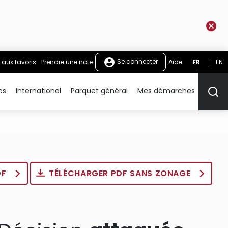
Se connecter
 aux favoris
Prendre une note
Aide
FR
EN
es
International
Parquet général
Mes démarches
Rech
DF
TÉLÉCHARGER PDF SANS ZONAGE