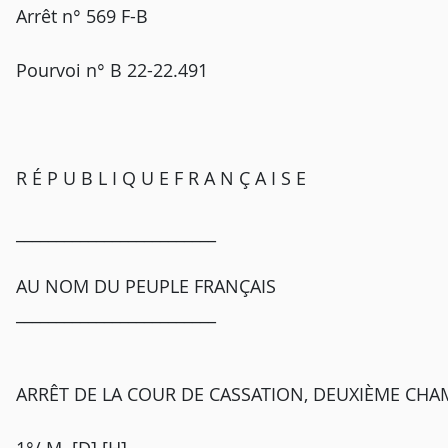
Arrêt n° 569 F-B
Pourvoi n° B 22-22.491
R É P U B L I Q U E F R A N Ç A I S E
_________________________
AU NOM DU PEUPLE FRANÇAIS
_________________________
ARRÊT DE LA COUR DE CASSATION, DEUXIÈME CHAMB