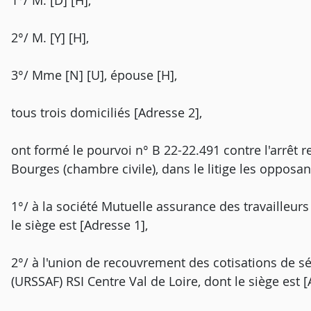
1°/ M. [D] [H],
2°/ M. [Y] [H],
3°/ Mme [N] [U], épouse [H],
tous trois domiciliés [Adresse 2],
ont formé le pourvoi n° B 22-22.491 contre l'arrêt r
Bourges (chambre civile), dans le litige les opposant
1°/ à la société Mutuelle assurance des travailleu
le siège est [Adresse 1],
2°/ à l'union de recouvrement des cotisations de séc
(URSSAF) RSI Centre Val de Loire, dont le siège est [