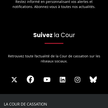
Restez informé en personnalisant vos alertes et
notifications. Abonnez-vous à toutes nos actualités.
Suivez
la Cour
Retrouvez toute l’actualité de la Cour de cassation sur les
réseaux sociaux.
Share
Share
Share
Share
Sha
Share
on
on
on
on
on
on
Facebook
X
Youtube
LinkedIn
Instagram
Blue
play
LA COUR DE CASSATION