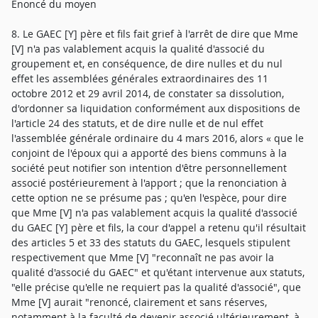
Enoncé du moyen
8. Le GAEC [Y] père et fils fait grief à l'arrêt de dire que Mme
[V] n'a pas valablement acquis la qualité d'associé du
groupement et, en conséquence, de dire nulles et du nul
effet les assemblées générales extraordinaires des 11
octobre 2012 et 29 avril 2014, de constater sa dissolution,
d'ordonner sa liquidation conformément aux dispositions de
l'article 24 des statuts, et de dire nulle et de nul effet
l'assemblée générale ordinaire du 4 mars 2016, alors « que le
conjoint de l'époux qui a apporté des biens communs à la
société peut notifier son intention d'être personnellement
associé postérieurement à l'apport ; que la renonciation à
cette option ne se présume pas ; qu'en l'espèce, pour dire
que Mme [V] n'a pas valablement acquis la qualité d'associé
du GAEC [Y] père et fils, la cour d'appel a retenu qu'il résultait
des articles 5 et 33 des statuts du GAEC, lesquels stipulent
respectivement que Mme [V] "reconnaît ne pas avoir la
qualité d'associé du GAEC" et qu'étant intervenue aux statuts,
"elle précise qu'elle ne requiert pas la qualité d'associé", que
Mme [V] aurait "renoncé, clairement et sans réserves,
notamment à la faculté de devenir associé ultérieurement, à