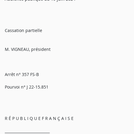
Cassation partielle
M. VIGNEAU, président
Arrêt n° 357 FS-B
Pourvoi n° J 22-15.851
R É P U B L I Q U E F R A N Ç A I S E
_________________________