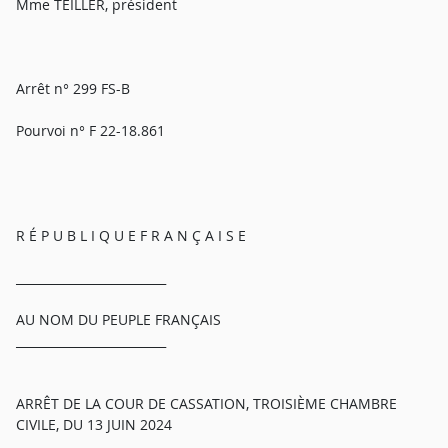
Mme TEILLER, président
Arrêt n° 299 FS-B
Pourvoi n° F 22-18.861
R É P U B L I Q U E F R A N Ç A I S E
_________________________
AU NOM DU PEUPLE FRANÇAIS
_________________________
ARRÊT DE LA COUR DE CASSATION, TROISIÈME CHAMBRE
CIVILE, DU 13 JUIN 2024