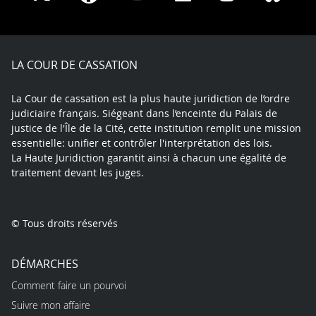
on
on
on
on
on
on
Facebook
X
Youtube
LinkedIn
Instagram
Blue
play
LA COUR DE CASSATION
La Cour de cassation est la plus haute juridiction de l’ordre
judiciaire français. Siégeant dans l’enceinte du Palais de
justice de l'Île de la Cité, cette institution remplit une mission
essentielle: unifier et contrôler l'interprétation des lois.
La Haute Juridiction garantit ainsi à chacun une égalité de
traitement devant les juges.
© Tous droits réservés
DÉMARCHES
Comment faire un pourvoi
Suivre mon affaire