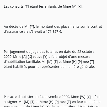
Les consorts [T] étant les enfants de Mme [A] [X].
Au décès de Mr [Y], le montant des placements sur le contrat
d'assurance vie s'élevait à 171.827 €.
Par jugement du juge des tutelles en date du 22 octobre
2020, Mme [A] [X] veuve [Y] a fait l'objet d'une mesure
d'habilitation familiale, Mr [M] [T] et Mme [H] [P] née [T]
étant habilités pour la représenter de manière générale.
Par acte d'huissier du 24 novembre 2020, Mme [W] [Y] a fait
assigner Mr [M] [T] et Mme [H] [P] née [T] en leur qualité de
représentant de Mme [A] [X] devant le tribunal judiciaire de