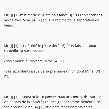
Mr [J] [Y] s'est marié le [Date naissance 3] 1999 en secondes
noces avec Mme [A] [X] sous le régime de la séparation de
biens.
Mr [J] [Y] est décédé le [Date décès 6] 2019 laissant pour
recueillir sa succession :
- son épouse survivante, Mme [A] [X],
- ses six enfants issus de sa première union dont Mme [W]
[Y].
Mr [J] [Y] a souscrit le 16 janvier 2006 un contrat d'assurance
vie auprès de la société [16] désignant comme bénéficiaire
son épouse, Mme [A] [X], et à défaut ses enfants et les