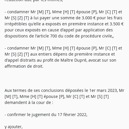
- condamner Mr [M] [T], Mme [H] [T] épouse [P], Mr [C] [T] et
Mr [S] [Z] [T] à lui payer une somme de 3.000 € pour les frais
irrépétibles qu'elle a exposés en première instance et 3.500 €
pour ceux exposés en cause d'appel par application des
dispositions de l'article 700 du code de procédure civile,,
- condamner Mr [M] [T], Mme [H] [T] épouse [P], Mr [C] [T] et
Mr [S] [Z] [T] aux entiers dépens de première instance et
d'appel distraits au profit de Maître Dupré, avocat sur son
affirmation de droit.
Aux termes de ses conclusions déposées le 1er mars 2023, Mr
[M] [T], Mme [H] [T] épouse [P], Mr [C] [T] et Mr [S] [T]
demandent à la cour de :
- confirmer le jugement du 17 février 2022,
y ajouter,