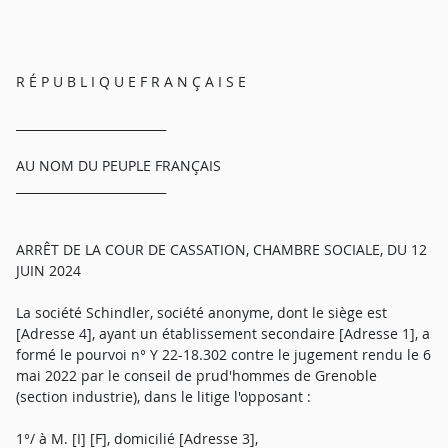
R É P U B L I Q U E F R A N Ç A I S E
_________________________
AU NOM DU PEUPLE FRANÇAIS
_________________________
ARRÊT DE LA COUR DE CASSATION, CHAMBRE SOCIALE, DU 12
JUIN 2024
La société Schindler, société anonyme, dont le siège est
[Adresse 4], ayant un établissement secondaire [Adresse 1], a
formé le pourvoi n° Y 22-18.302 contre le jugement rendu le 6
mai 2022 par le conseil de prud'hommes de Grenoble
(section industrie), dans le litige l'opposant :
1°/ à M. [I] [F], domicilié [Adresse 3],