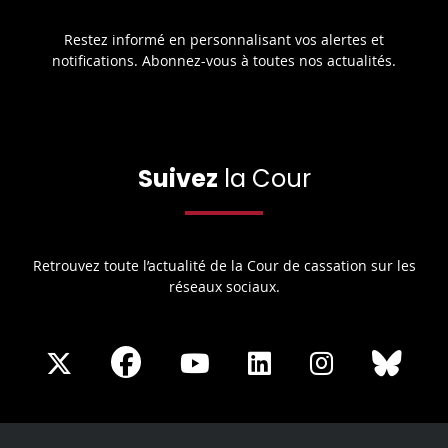
Restez informé en personnalisant vos alertes et
notifications. Abonnez-vous à toutes nos actualités.
Suivez
la Cour
Retrouvez toute l’actualité de la Cour de cassation sur les
réseaux sociaux.
Share
Share
Share
Share
Sha
Share
on
on
on
on
on
on
Facebook
X
Youtube
LinkedIn
Instagram
Blue