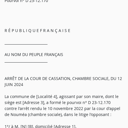
Pourvoi n° D 23-12.170
R É P U B L I Q U E F R A N Ç A I S E
_________________________
AU NOM DU PEUPLE FRANÇAIS
_________________________
ARRÊT DE LA COUR DE CASSATION, CHAMBRE SOCIALE, DU 12
JUIN 2024
La commune de [Localité 4], agissant par son maire, dont le
siège est [Adresse 3], a formé le pourvoi n° D 23-12.170
contre l'arrêt rendu le 10 novembre 2022 par la cour d'appel
de Nouméa (chambre sociale), dans le litige l'opposant :
1°/ à M. [N] [B], domicilié [Adresse 1],