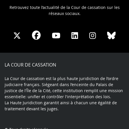
Retrouvez toute l’actualité de la Cour de cassation sur les
réseaux sociaux.
Share
Share
Share
Share
Sha
Share
on
on
on
on
on
on
Facebook
X
Youtube
LinkedIn
Instagram
Blue
play
LA COUR DE CASSATION
La Cour de cassation est la plus haute juridiction de l’ordre
judiciaire français. Siégeant dans l’enceinte du Palais de
justice de l'Île de la Cité, cette institution remplit une mission
essentielle: unifier et contrôler l'interprétation des lois.
La Haute Juridiction garantit ainsi à chacun une égalité de
traitement devant les juges.