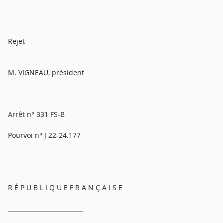
Rejet
M. VIGNEAU, président
Arrêt n° 331 FS-B
Pourvoi n° J 22-24.177
R É P U B L I Q U E F R A N Ç A I S E
_________________________