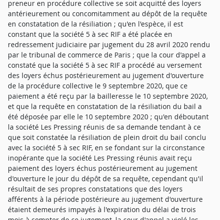
preneur en procédure collective se soit acquitté des loyers
antérieurement ou concomitamment au dépôt de la requête
en constatation de la résiliation ; qu'en l'espèce, il est
constant que la société 5 à sec RIF a été placée en
redressement judiciaire par jugement du 28 avril 2020 rendu
par le tribunal de commerce de Paris ; que la cour d'appel a
constaté que la société 5 à sec RIF a procédé au versement
des loyers échus postérieurement au jugement d'ouverture
de la procédure collective le 9 septembre 2020, que ce
paiement a été reçu par la bailleresse le 10 septembre 2020,
et que la requête en constatation de la résiliation du bail a
été déposée par elle le 10 septembre 2020 ; qu'en déboutant
la société Les Pressing réunis de sa demande tendant à ce
que soit constatée la résiliation de plein droit du bail conclu
avec la société 5 à sec RIF, en se fondant sur la circonstance
inopérante que la société Les Pressing réunis avait reçu
paiement des loyers échus postérieurement au jugement
d'ouverture le jour du dépôt de sa requête, cependant qu'il
résultait de ses propres constatations que des loyers
afférents à la période postérieure au jugement d'ouverture
étaient demeurés impayés à l'expiration du délai de trois
mois à compter de ce jugement, la cour d'appel a violé les