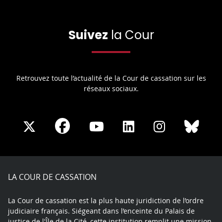
Suivez
la Cour
Retrouvez toute l’actualité de la Cour de cassation sur les
réseaux sociaux.
Share
Share
Share
Share
Sha
Share
on
on
on
on
on
on
Facebook
X
Youtube
LinkedIn
Instagram
Blue
play
LA COUR DE CASSATION
La Cour de cassation est la plus haute juridiction de l’ordre
judiciaire français. Siégeant dans l’enceinte du Palais de
justice de l'Île de la Cité, cette institution remplit une mission