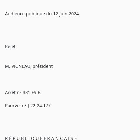
Audience publique du 12 juin 2024
Rejet
M. VIGNEAU, président
Arrêt n° 331 FS-B
Pourvoi n° J 22-24.177
R É P U B L I Q U E F R A N Ç A I S E