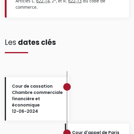
Articles L.
622-14
, 2°, et R.
622-13
du code de
commerce.
Les
dates clés
Cour de cassation
Chambre commerciale
financière et
économique
12-06-2024
Cour d'appel de Paris