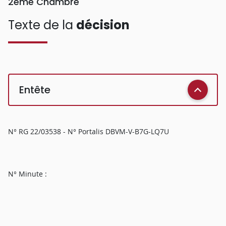
2ème Chambre
Texte de la
décision
Entête
N° RG 22/03538 - N° Portalis DBVM-V-B7G-LQ7U
N° Minute :