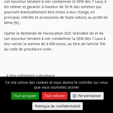
son assureur tendant à voir condamner la SEM des 7 Laux, à
les relever et garantir à hauteur de 50 % des sommes qui
pourront éventuellement être mises à leur charge, en
principal, intérêts et accessoires de toute nature, au profit de
Mme [N] ;
rejeter la demande de l'association GUC Grenoble ski et de
son assureur tendant à voir condamner la SEM des 7 Laux à
leur verser la somme de 4 000 euros, au titre de l'article 700
du code de procédure civile ;
- à titre infiniment subsidiaire :
Ce site utilise des cookies et vous donne le contrôle sur ceux
que vous souhaitez activer
allouer à Mme [N] les sommes suivantes qui seront déclarées
Tout accepter
Tout refuser
Personnaliser
satisfactoires :
Politique de confidentialité
Queue-Fair
Menu
1 517,80 euros au titre des frais divers ;