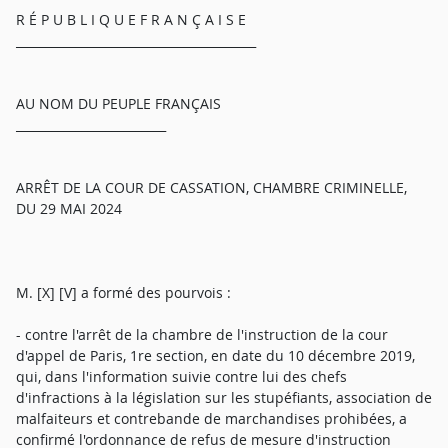
R É P U B L I Q U E F R A N Ç A I S E
________________________________________
AU NOM DU PEUPLE FRANÇAIS
_________________________
ARRÊT DE LA COUR DE CASSATION, CHAMBRE CRIMINELLE,
DU 29 MAI 2024
M. [X] [V] a formé des pourvois :
- contre l'arrêt de la chambre de l'instruction de la cour
d'appel de Paris, 1re section, en date du 10 décembre 2019,
qui, dans l'information suivie contre lui des chefs
d'infractions à la législation sur les stupéfiants, association de
malfaiteurs et contrebande de marchandises prohibées, a
confirmé l'ordonnance de refus de mesure d'instruction