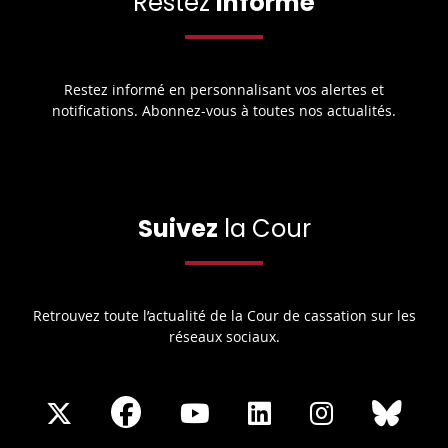
Restez
informé
Restez informé en personnalisant vos alertes et
notifications. Abonnez-vous à toutes nos actualités.
Suivez
la Cour
Retrouvez toute l’actualité de la Cour de cassation sur les
réseaux sociaux.
Share
Share
Share
Share
Sha
Share
on
on
on
on
on
on