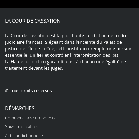
Facebook
X
Youtube
LinkedIn
Instagram
Blue
play
LA COUR DE CASSATION
La Cour de cassation est la plus haute juridiction de l’ordre
judiciaire français. Siégeant dans l’enceinte du Palais de
justice de l'Île de la Cité, cette institution remplit une mission
essentielle: unifier et contrôler l'interprétation des lois.
La Haute Juridiction garantit ainsi à chacun une égalité de
traitement devant les juges.
© Tous droits réservés
DÉMARCHES
Comment faire un pourvoi
Suivre mon affaire
Aide juridictionnelle