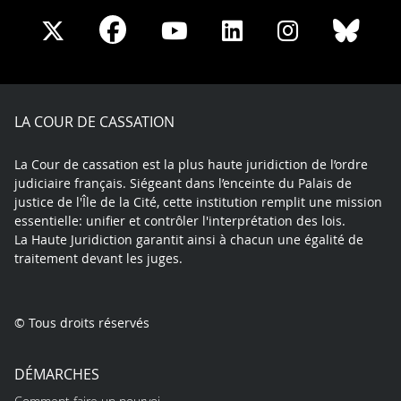
Share
Share
Share
Share
Sha
Share
on
on
on
on
on
on
Facebook
X
Youtube
LinkedIn
Instagram
Blue
play
LA COUR DE CASSATION
La Cour de cassation est la plus haute juridiction de l’ordre
judiciaire français. Siégeant dans l’enceinte du Palais de
justice de l'Île de la Cité, cette institution remplit une mission
essentielle: unifier et contrôler l'interprétation des lois.
La Haute Juridiction garantit ainsi à chacun une égalité de
traitement devant les juges.
© Tous droits réservés
DÉMARCHES