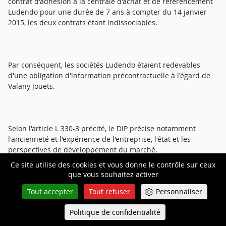
contrat d'adhésion à la centrale d'achat et de référencement
Ludendo pour une durée de 7 ans à compter du 14 janvier
2015, les deux contrats étant indissociables.
Par conséquent, les sociétés Ludendo étaient redevables
d'une obligation d'information précontractuelle à l'égard de
Valany Jouets.
Selon l'article L 330-3 précité, le DIP précise notamment
l'ancienneté et l'expérience de l'entreprise, l'état et les
perspectives de développement du marché.
Ce site utilise des cookies et vous donne le contrôle sur ceux
que vous souhaitez activer
Tout accepter
Tout refuser
Personnaliser
En l'espèce le DIP fourni à Valany Jouets comporte 6 pages (
pièce 6 des intimées) comprenant une carte localisant la ville
Politique de confidentialité
Queue-Fair
de [Localité 11] qui précise sa population et l'évolution de
Menu
celle-ci entre 1999 et 2008, une carte portant sur la zone de