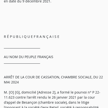
en date du 9 décembre 2021.
R É P U B L I Q U E F R A N Ç A I S E
_________________________
AU NOM DU PEUPLE FRANÇAIS
_________________________
ARRÊT DE LA COUR DE CASSATION, CHAMBRE SOCIALE, DU 22
MAI 2024
M. [O] [G], domicilié [Adresse 2], a formé le pourvoi n° P 22-
11.623 contre l'arrêt rendu le 26 janvier 2021 par la cour
d'appel de Besançon (chambre sociale), dans le litige
l'opposant à la société Geox Retail, société à responsabilité