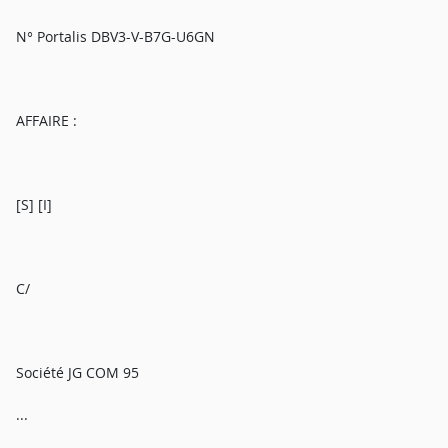
N° Portalis DBV3-V-B7G-U6GN
AFFAIRE :
[S] [I]
C/
Société JG COM 95
...