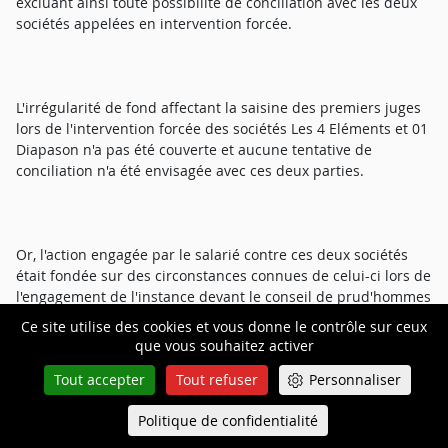
excluant ainsi toute possibilité de conciliation avec les deux
sociétés appelées en intervention forcée.
L'irrégularité de fond affectant la saisine des premiers juges
lors de l'intervention forcée des sociétés Les 4 Eléments et 01
Diapason n'a pas été couverte et aucune tentative de
conciliation n'a été envisagée avec ces deux parties.
Or, l'action engagée par le salarié contre ces deux sociétés
était fondée sur des circonstances connues de celui-ci lors de
l'engagement de l'instance devant le conseil de prud'hommes
dès lors que M. [I]-[B] avait également établi lui-même des
Ce site utilise des cookies et vous donne le contrôle sur ceux
factures de prestations pour les sociétés Les 4 éléments et 01
que vous souhaitez activer
Diapason.
Tout accepter
Tout refuser
Personnaliser
Politique de confidentialité
Queue-Fair
Menu
M. [I]-[B] disposait donc de l'ensemble des informations