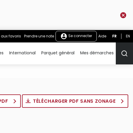
Se connecter
 aux favoris
Prendre une note
Aide
FR
EN
es
International
Parquet général
Mes démarches
Rech
 PDF
TÉLÉCHARGER PDF SANS ZONAGE