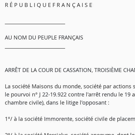
R É P U B L I Q U E F R A N Ç A I S E
_________________________
AU NOM DU PEUPLE FRANÇAIS
_________________________
ARRÊT DE LA COUR DE CASSATION, TROISIÈME CHAM
La société Maisons du monde, société par actions si
le pourvoi n° J 22-19.922 contre l'arrêt rendu le 19 
chambre civile), dans le litige l'opposant :
1°/ à la société Immorente, société civile de placem