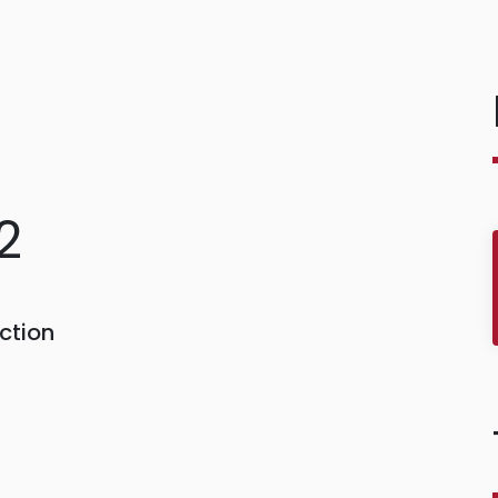
2
ction