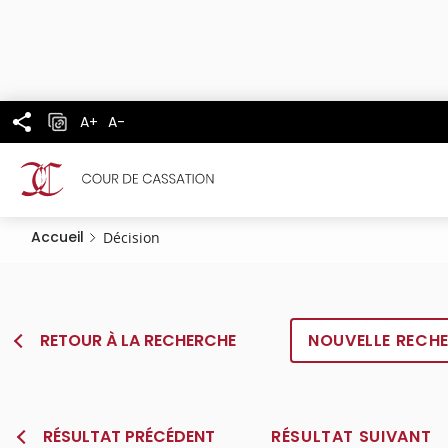
Panneau de gestion des cookies
Aller
au
contenu
principal
A+
A-
Accueil
Décision
RETOUR À LA RECHERCHE
NOUVELLE RECH
RÉSULTAT PRÉCÉDENT
RÉSULTAT SUIVANT