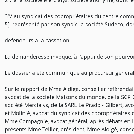
2°/ à la société Mercialys, société anonyme, dont le
3°/ au syndicat des copropriétaires du centre comm
5], représenté par son syndic la société Sudeco, don
défendeurs à la cassation.
La demanderesse invoque, à l'appui de son pourvo
Le dossier a été communiqué au procureur général
Sur le rapport de Mme Aldigé, conseiller référendai
avocat de la société Maisons du monde, de la SCP C
société Mercialys, de la SARL Le Prado - Gilbert, a
et Molinié, avocat du syndicat des copropriétaires 
Mme Compagnie, avocat général, après débats en l
présents Mme Teiller, président, Mme Aldigé, conse