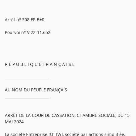
Arrêt n° 508 FP-B+R
Pourvoi n° V 22-11.652
R É P U B L I Q U E F R A N Ç A I S E
_________________________
AU NOM DU PEUPLE FRANÇAIS
_________________________
ARRÊT DE LA COUR DE CASSATION, CHAMBRE SOCIALE, DU 15
MAI 2024
La société Entreprise [U] [W], société par actions simplifiée,