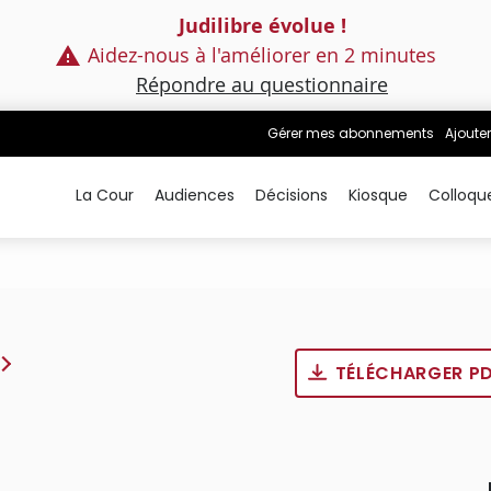
Judilibre évolue !
Aidez-nous à l'améliorer en 2 minutes
Répondre au questionnaire
Gérer mes abonnements
Ajouter
La Cour
Audiences
Décisions
Kiosque
Colloqu
TÉLÉCHARGER P