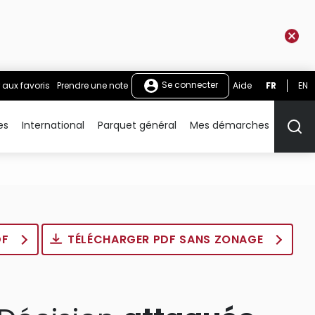
Se connecter
 aux favoris
Prendre une note
Aide
FR
EN
es
International
Parquet général
Mes démarches
Rech
DF
TÉLÉCHARGER PDF SANS ZONAGE