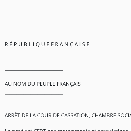
R É P U B L I Q U E F R A N Ç A I S E
_________________________
AU NOM DU PEUPLE FRANÇAIS
_________________________
ARRÊT DE LA COUR DE CASSATION, CHAMBRE SOCIA