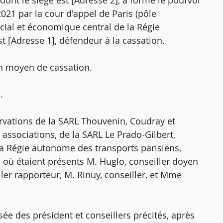
ont le siège est [Adresse 2], a formé le pourvoi
021 par la cour d'appel de Paris (pôle
ocial et économique central de la Régie
t [Adresse 1], défendeur à la cassation.
n moyen de cassation.
.
rvations de la SARL Thouvenin, Coudray et
ssociations, de la SARL Le Prado-Gilbert,
la Régie autonome des transports parisiens,
 où étaient présents M. Huglo, conseiller doyen
er rapporteur, M. Rinuy, conseiller, et Mme
ée des président et conseillers précités, après