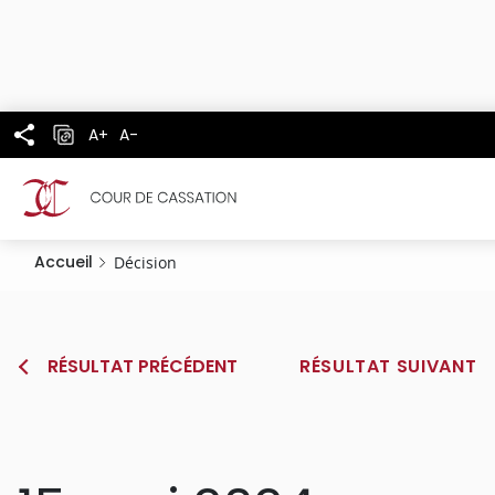
Panneau de gestion des cookies
Aller
au
contenu
principal
A+
A-
Accueil
Décision
RÉSULTAT PRÉCÉDENT
RÉSULTAT SUIVANT