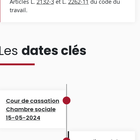
Articles L.
2132-3
et L.
2262-11
du code du
travail.
Les
dates clés
Cour de cassation
Chambre sociale
15-05-2024