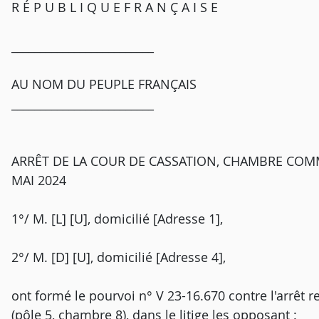
R É P U B L I Q U E F R A N Ç A I S E
_________________________
AU NOM DU PEUPLE FRANÇAIS
_________________________
ARRÊT DE LA COUR DE CASSATION, CHAMBRE COMM
MAI 2024
1°/ M. [L] [U], domicilié [Adresse 1],
2°/ M. [D] [U], domicilié [Adresse 4],
ont formé le pourvoi n° V 23-16.670 contre l'arrêt re
(pôle 5, chambre 8), dans le litige les opposant :