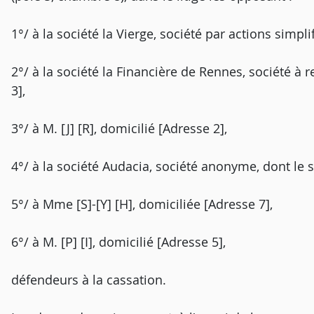
1°/ à la société la Vierge, société par actions simpli
2°/ à la société la Financière de Rennes, société à r
3],
3°/ à M. [J] [R], domicilié [Adresse 2],
4°/ à la société Audacia, société anonyme, dont le s
5°/ à Mme [S]-[Y] [H], domiciliée [Adresse 7],
6°/ à M. [P] [I], domicilié [Adresse 5],
défendeurs à la cassation.