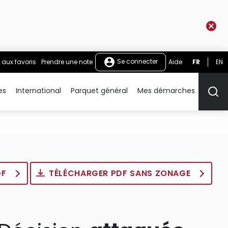
Se connecter
 aux favoris
Prendre une note
Aide
FR
EN
es
International
Parquet général
Mes démarches
Rech
DF
TÉLÉCHARGER PDF SANS ZONAGE