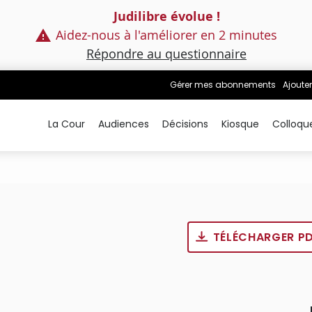
Judilibre évolue !
Aidez-nous à l'améliorer en 2 minutes
Répondre au questionnaire
Gérer mes abonnements
Ajouter
La Cour
Audiences
Décisions
Kiosque
Colloqu
TÉLÉCHARGER P