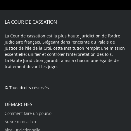
on
on
on
on
on
on
Facebook
X
Youtube
LinkedIn
Instagram
Blue
play
LA COUR DE CASSATION
La Cour de cassation est la plus haute juridiction de l’ordre
judiciaire français. Siégeant dans l’enceinte du Palais de
justice de l'Île de la Cité, cette institution remplit une mission
essentielle: unifier et contrôler l'interprétation des lois.
La Haute Juridiction garantit ainsi à chacun une égalité de
traitement devant les juges.
© Tous droits réservés
DÉMARCHES
Comment faire un pourvoi
Suivre mon affaire
Aide juridictionnelle