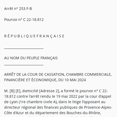
Arrêt n° 253 F-B
Pourvoi n° C 22-18.812
R É P U B L I Q U E F R A N Ç A I S E
_________________________
AU NOM DU PEUPLE FRANÇAIS
_________________________
ARRÊT DE LA COUR DE CASSATION, CHAMBRE COMMERCIALE,
FINANCIÈRE ET ÉCONOMIQUE, DU 10 MAI 2024
M. [B] [E], domicilié [Adresse 2], a formé le pourvoi n° C 22-
18.812 contre l'arrêt rendu le 19 mai 2022 par la cour d'appel
de Lyon (1re chambre civile A), dans le litige l'opposant au
directeur régional des finances publiques de Provence-Alpes-
Côte d'Azur et du département des Bouches-du-Rhône,