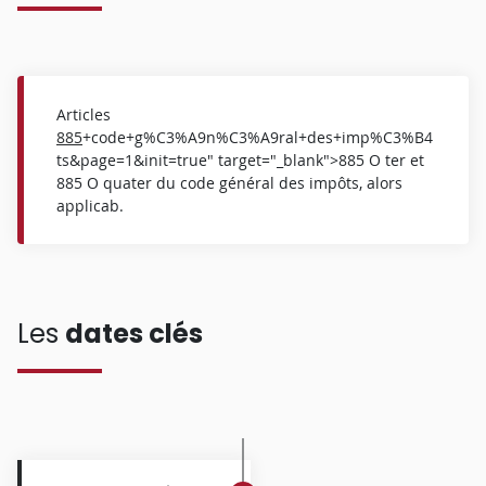
Articles
885
+code+g%C3%A9n%C3%A9ral+des+imp%C3%B4
ts&page=1&init=true" target="_blank">885 O ter et
885 O quater du code général des impôts, alors
applicab.
Les
dates clés