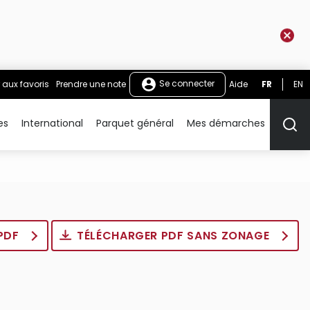
Se connecter
 aux favoris
Prendre une note
Aide
FR
EN
es
International
Parquet général
Mes démarches
Rech
 PDF
TÉLÉCHARGER PDF SANS ZONAGE