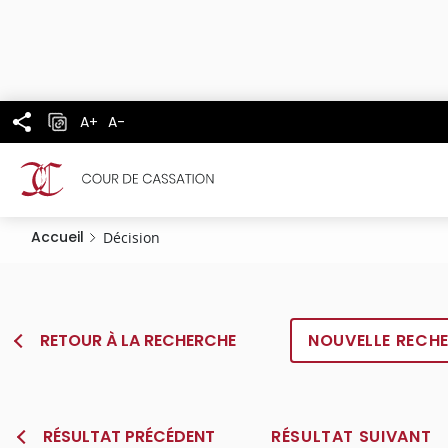
Panneau de gestion des cookies
Aller
au
contenu
principal
A+
A-
Accueil
Décision
RETOUR À LA RECHERCHE
NOUVELLE RECH
RÉSULTAT PRÉCÉDENT
RÉSULTAT SUIVANT