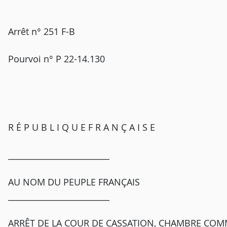
Arrêt n° 251 F-B
Pourvoi n° P 22-14.130
R É P U B L I Q U E F R A N Ç A I S E
_________________________
AU NOM DU PEUPLE FRANÇAIS
_________________________
ARRÊT DE LA COUR DE CASSATION, CHAMBRE COMM