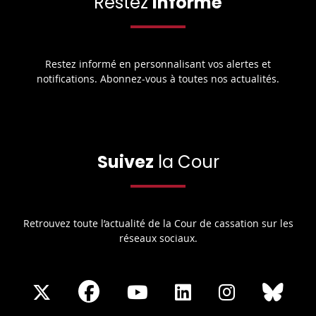
Restez
informé
Restez informé en personnalisant vos alertes et
notifications. Abonnez-vous à toutes nos actualités.
Suivez
la Cour
Retrouvez toute l’actualité de la Cour de cassation sur les
réseaux sociaux.
Share
Share
Share
Share
Sha
Share
on
on
on
on
on
on