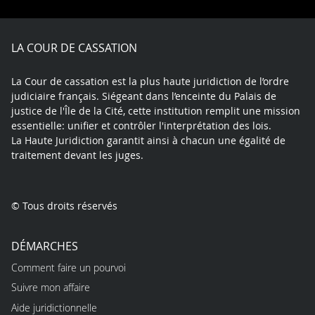
Facebook
X
Youtube
LinkedIn
Instagram
Blue
play
LA COUR DE CASSATION
La Cour de cassation est la plus haute juridiction de l’ordre
judiciaire français. Siégeant dans l’enceinte du Palais de
justice de l'Île de la Cité, cette institution remplit une mission
essentielle: unifier et contrôler l'interprétation des lois.
La Haute Juridiction garantit ainsi à chacun une égalité de
traitement devant les juges.
© Tous droits réservés
DÉMARCHES
Comment faire un pourvoi
Suivre mon affaire
Aide juridictionnelle