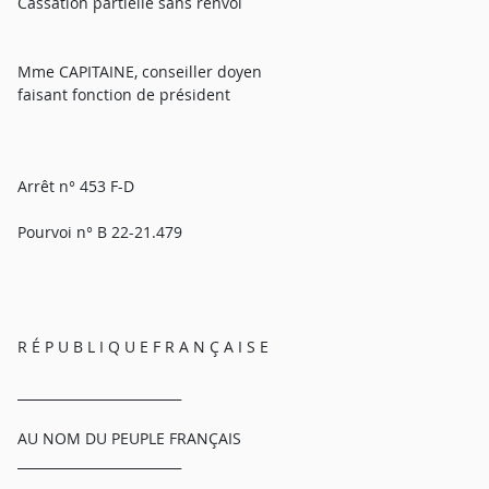
Cassation partielle sans renvoi
Mme CAPITAINE, conseiller doyen
faisant fonction de président
Arrêt n° 453 F-D
Pourvoi n° B 22-21.479
R É P U B L I Q U E F R A N Ç A I S E
_________________________
AU NOM DU PEUPLE FRANÇAIS
_________________________