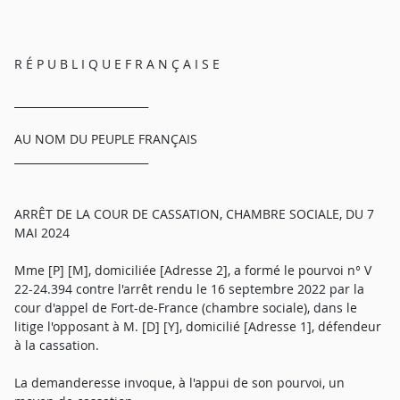
R É P U B L I Q U E F R A N Ç A I S E
_________________________
AU NOM DU PEUPLE FRANÇAIS
_________________________
ARRÊT DE LA COUR DE CASSATION, CHAMBRE SOCIALE, DU 7
MAI 2024
Mme [P] [M], domiciliée [Adresse 2], a formé le pourvoi n° V
22-24.394 contre l'arrêt rendu le 16 septembre 2022 par la
cour d'appel de Fort-de-France (chambre sociale), dans le
litige l'opposant à M. [D] [Y], domicilié [Adresse 1], défendeur
à la cassation.
La demanderesse invoque, à l'appui de son pourvoi, un