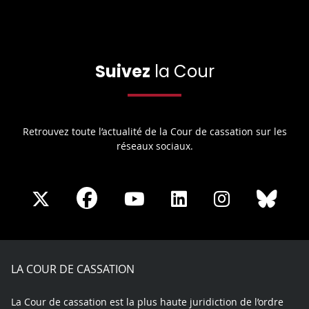
Suivez
la Cour
Retrouvez toute l’actualité de la Cour de cassation sur les
réseaux sociaux.
Share
Share
Share
Share
Sha
Share
on
on
on
on
on
on
Facebook
X
Youtube
LinkedIn
Instagram
Blue
play
LA COUR DE CASSATION
La Cour de cassation est la plus haute juridiction de l’ordre