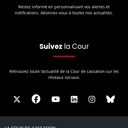
Restez informé en personnalisant vos alertes et
notifications. Abonnez-vous à toutes nos actualités.
Suivez
la Cour
Retrouvez toute l’actualité de la Cour de cassation sur les
réseaux sociaux.
Share
Share
Share
Share
Sha
Share
on
on
on
on
on
on
Facebook
X
Youtube
LinkedIn
Instagram
Blue
play