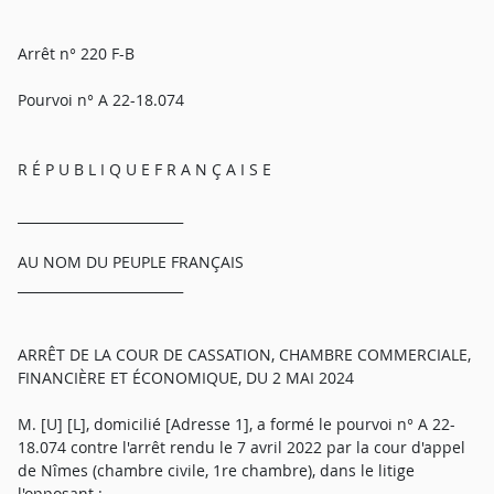
Arrêt n° 220 F-B
Pourvoi n° A 22-18.074
R É P U B L I Q U E F R A N Ç A I S E
_________________________
AU NOM DU PEUPLE FRANÇAIS
_________________________
ARRÊT DE LA COUR DE CASSATION, CHAMBRE COMMERCIALE,
FINANCIÈRE ET ÉCONOMIQUE, DU 2 MAI 2024
M. [U] [L], domicilié [Adresse 1], a formé le pourvoi n° A 22-
18.074 contre l'arrêt rendu le 7 avril 2022 par la cour d'appel
de Nîmes (chambre civile, 1re chambre), dans le litige
l'opposant :