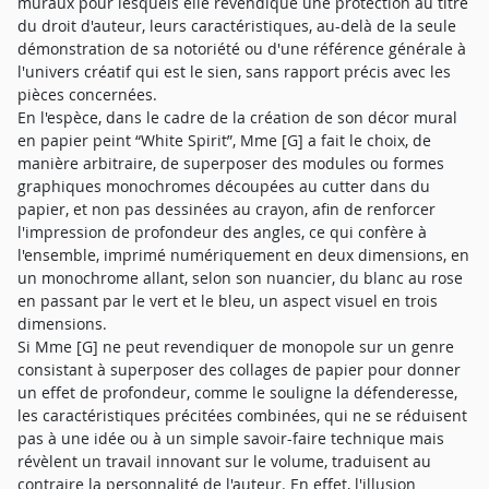
muraux pour lesquels elle revendique une protection au titre
du droit d'auteur, leurs caractéristiques, au-delà de la seule
démonstration de sa notoriété ou d'une référence générale à
l'univers créatif qui est le sien, sans rapport précis avec les
pièces concernées.
En l'espèce, dans le cadre de la création de son décor mural
en papier peint “White Spirit”, Mme [G] a fait le choix, de
manière arbitraire, de superposer des modules ou formes
graphiques monochromes découpées au cutter dans du
papier, et non pas dessinées au crayon, afin de renforcer
l'impression de profondeur des angles, ce qui confère à
l'ensemble, imprimé numériquement en deux dimensions, en
un monochrome allant, selon son nuancier, du blanc au rose
en passant par le vert et le bleu, un aspect visuel en trois
dimensions.
Si Mme [G] ne peut revendiquer de monopole sur un genre
consistant à superposer des collages de papier pour donner
un effet de profondeur, comme le souligne la défenderesse,
les caractéristiques précitées combinées, qui ne se réduisent
pas à une idée ou à un simple savoir-faire technique mais
révèlent un travail innovant sur le volume, traduisent au
contraire la personnalité de l'auteur. En effet, l'illusion