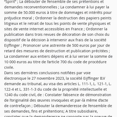
“Spirit” ; La débouter de l’ensemble de ses prétentions et
demandes reconventionnelles ; La condamner à lui payer la
somme de 50.000 euros à titre de dommages et intérêts pour
préjudice moral ; Ordonner la destruction des papiers peints
litigieux et le retrait de tous les points de vente physiques et
sites de vente internet accessibles en France ; Ordonner la
publication dans trois revues de décoration de son choix du
dispositif de la décision à intervenir aux frais de la société
Eijffinger ; Prononcer une astreinte de 500 euros par jour de
retard des mesures de destruction et publication précitées ;
La condamner aux entiers dépens et à lui verser la somme de
10 000 euros au titre de l’article 700 du code de procédure
civile.
Dans ses dernières conclusions notifiées par voie
électronique le 27 novembre 2023, la société Eijffinger B.V
demande au tribunal, au visa des articles L. 111-1, L. 121-1, L.
122-4 et L. 331-1-3 du code de la propriété intellectuelle et
1240 du code civil, de : Constater l’absence de démonstration
de l’originalité des œuvres invoquées et par-là même d’acte
de contrefaçon ; Débouter la demanderesse de l’ensemble de
ses demandes, fins et prétentions; A titre subsidiaire,
constater que la demanderesse ne rapporte pas la preuve de