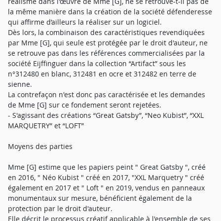
réalisme dans l'œuvre de Mme [G], ne se retrouve-t-il pas de
la même manière dans la création de la société défenderesse
qui affirme d’ailleurs la réaliser sur un logiciel.
Dès lors, la combinaison des caractéristiques revendiquées
par Mme [G], qui seule est protégée par le droit d'auteur, ne
se retrouve pas dans les références commercialisées par la
société Eijffinguer dans la collection “Artifact” sous les
n°312480 en blanc, 312481 en ocre et 312482 en terre de
sienne.
La contrefaçon n'est donc pas caractérisée et les demandes
de Mme [G] sur ce fondement seront rejetées.
- S'agissant des créations “Great Gatsby”, “Neo Kubist”, “XXL
MARQUETRY” et “LOFT”
Moyens des parties
Mme [G] estime que les papiers peint " Great Gatsby ", créé
en 2016, " Néo Kubist " créé en 2017, "XXL Marquetry " créé
également en 2017 et " Loft " en 2019, vendus en panneaux
monumentaux sur mesure, bénéficient également de la
protection par le droit d'auteur.
Elle décrit le processus créatif applicable à l'ensemble de ses