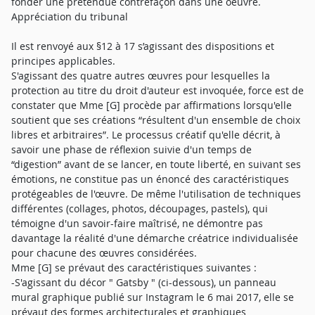
fonder une prétendue contrefaçon dans une oeuvre.
Appréciation du tribunal
Il est renvoyé aux §12 à 17 s’agissant des dispositions et
principes applicables.
S'agissant des quatre autres œuvres pour lesquelles la
protection au titre du droit d'auteur est invoquée, force est de
constater que Mme [G] procède par affirmations lorsqu'elle
soutient que ses créations “résultent d'un ensemble de choix
libres et arbitraires”. Le processus créatif qu'elle décrit, à
savoir une phase de réflexion suivie d'un temps de
“digestion” avant de se lancer, en toute liberté, en suivant ses
émotions, ne constitue pas un énoncé des caractéristiques
protégeables de l'œuvre. De même l'utilisation de techniques
différentes (collages, photos, découpages, pastels), qui
témoigne d'un savoir-faire maîtrisé, ne démontre pas
davantage la réalité d'une démarche créatrice individualisée
pour chacune des œuvres considérées.
Mme [G] se prévaut des caractéristiques suivantes :
-S'agissant du décor " Gatsby " (ci-dessous), un panneau
mural graphique publié sur Instagram le 6 mai 2017, elle se
prévaut des formes architecturales et graphiques