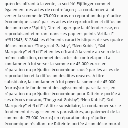
qu’en les offrant à la vente, la société Eijffinger commet
également des actes de contrefaçon ; La condamner à lui
verser la somme de 75.000 euros en réparation du préjudice
économique causé par les actes de reproduction et diffusion
de son œuvre “Spirit”; Dire et juger que la défenderesse, en
reproduisant et mixant dans ses papiers peints “Artifact”
n°312843, 312844 les éléments caractéristiques de ses quatre
décors muraux “The great Gatsby”, “Neo Kubist”, “Xxl
Marquetry” et “Loft” et en les offrant à la vente au sein de la
même collection, commet des actes de contrefaçon ; La
condamner à lui verser la somme de 45.000 euros en
réparation du préjudice économique causé par les actes de
reproduction et la diffusion desdites œuvres. A titre
subsidiaire, la condamner à lui payer la somme de 45.000
[euros]sur le fondement des agissements parasitaires, en
réparation du préjudice économique pour l’atteinte portée à
ses décors muraux, “The great Gatsby”, “Neo Kubist”, “Xxl
Marquetry” et “Loft” ; A titre subsidiaire, la condamner sur le
fondement des agissements parasitaires, au paiement de la
somme de 75 000 [euros] en réparation du préjudice
économique résultant de l’atteinte portée à son décor mural