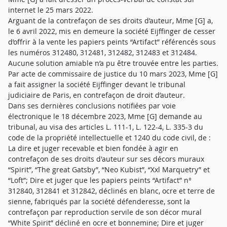
internet le 25 mars 2022.
Arguant de la contrefaçon de ses droits d’auteur, Mme [G] a,
le 6 avril 2022, mis en demeure la société Eijffinger de cesser
d’offrir à la vente les papiers peints “Artifact” référencés sous
les numéros 312480, 312481, 312482, 312483 et 312484.
Aucune solution amiable n’a pu être trouvée entre les parties.
Par acte de commissaire de justice du 10 mars 2023, Mme [G]
a fait assigner la société Eijffinger devant le tribunal
judiciaire de Paris, en contrefaçon de droit d’auteur.
Dans ses dernières conclusions notifiées par voie
électronique le 18 décembre 2023, Mme [G] demande au
tribunal, au visa des articles L. 111-1, L. 122-4, L. 335-3 du
code de la propriété intellectuelle et 1240 du code civil, de :
La dire et juger recevable et bien fondée à agir en
contrefaçon de ses droits d'auteur sur ses décors muraux
“Spirit”, “The great Gatsby”, “Neo Kubist”, “Xxl Marquetry” et
“Loft”; Dire et juger que les papiers peints “Artifact” n°
312840, 312841 et 312842, déclinés en blanc, ocre et terre de
sienne, fabriqués par la société défenderesse, sont la
contrefaçon par reproduction servile de son décor mural
“White Spirit” décliné en ocre et bonnemine; Dire et juger