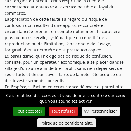
sur l'origine du produit dans l'esprit de la clientèle,
circonstance attentatoire à l'exercice paisible et loyal du
commerce.
L'appréciation de cette faute au regard du risque de
confusion doit résulter d'une approche concrète et
circonstanciée prenant en compte notamment le caractère
plus ou moins servile, systématique ou répétitif de la
reproduction ou de l'imitation, l'ancienneté de l'usage,
l'originalité et la notoriété de la prestation copiée.
Le parasitisme, qui n'exige pas de risque de confusion,
consiste, pour un opérateur économique, à se placer dans le
sillage d'un autre afin de tirer profit, sans rien dépenser, de
ses efforts et de son savoir-faire, de la notoriété acquise ou
des investissements consentis.
En l'espèce, si l'action en concurrence déloyale et parasitaire
peut se fonder sur des faits matériellement identiques à ceux
Ce site utilise des cookies et vous donne le contrôle sur ceux
allégués au soutien d'une action en contrefaçon lorsqu'elle
que vous souhaitez activer
est rejetée pour défaut de constitution de droit privatif, il
Tout accepter
Tout refuser
Personnaliser
importe de souligner qu'en l'espèce, la matérialité de la
contrefaçon n'est pas établie.
Politique de confidentialité
Queue-Fair
Dès lors, à défaut d'invoquer un fait distinct de nature à
Menu
constituer un comportement fautif dans une relation de