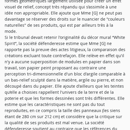
formes géométriques largement utilisée pour créer un effet
visuel de relief, concept très répandu qui s’assimile à une
idée non appropriable. Elle ajoute que Mme [G] ne peut pas
davantage se réserver des droits sur le nuancier de "couleurs
naturelles" de ses produits, qui est par ailleurs très à la
mode.
Si le tribunal devait retenir l'originalité du décor mural “White
Spirit”, la société défenderesse estime que Mme [G] ne
rapporte pas la preuve des actes litigieux, la comparaison des
créations excluant toute contrefaçon. Elle relève en effet qu'il
n'y a aucune superposition de modules en papier dans son
travail, son papier peint proposant au contraire une
perception tri-dimensionnelle d'un bloc d'argile comparable à
un bas-relief sculpté dans la matière, argile ou pierre, et non
découpé dans du papier. Elle ajoute d'ailleurs que les teintes
qu’elle a choisies rappellent l'univers de la terre et de la
poterie et que les formes dessinées sont très différentes. Elle
estime que les caractéristiques ne sont pas du tout
reproduites, en ce compris la taille des panneaux (les siens
étant de 280 cm sur 212 cm) et considère que la critique sur
la qualité de ses produits est mal venue. La société
défenderesse soutient au contraire que les références du