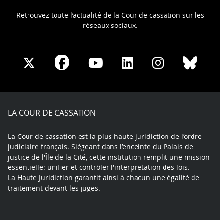
Retrouvez toute l’actualité de la Cour de cassation sur les
réseaux sociaux.
Share
Share
Share
Share
Sha
Share
on
on
on
on
on
on
Facebook
X
Youtube
LinkedIn
Instagram
Blue
play
LA COUR DE CASSATION
La Cour de cassation est la plus haute juridiction de l’ordre
judiciaire français. Siégeant dans l’enceinte du Palais de
justice de l'Île de la Cité, cette institution remplit une mission
essentielle: unifier et contrôler l'interprétation des lois.
La Haute Juridiction garantit ainsi à chacun une égalité de
traitement devant les juges.