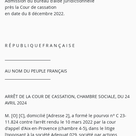
Admission du bureau d'aide juridictionnelle
près la Cour de cassation
en date du 8 décembre 2022.
R É P U B L I Q U E F R A N Ç A I S E
_________________________
AU NOM DU PEUPLE FRANÇAIS
_________________________
ARRÊT DE LA COUR DE CASSATION, CHAMBRE SOCIALE, DU 24
AVRIL 2024
M. [O] [C], domicilié [Adresse 2], a formé le pourvoi n° C 23-
11.824 contre l'arrêt rendu le 10 mars 2022 par la cour
d'appel d'Aix-en-Provence (chambre 4-5), dans le litige
l'opposant à la société Adequat 029, société par actions