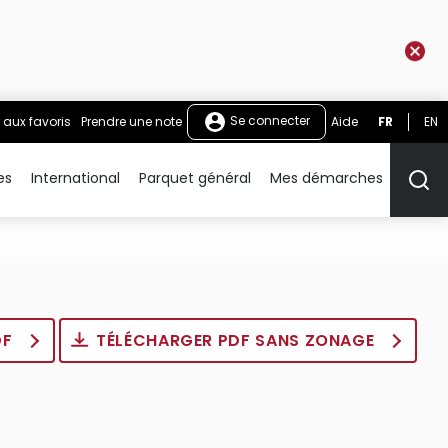
Se connecter
 aux favoris
Prendre une note
Aide
FR
EN
es
International
Parquet général
Mes démarches
Rech
DF
TÉLÉCHARGER PDF SANS ZONAGE