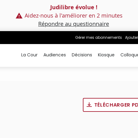
Judilibre évolue !
Aidez-nous à l'améliorer en 2 minutes
Répondre au questionnaire
Gérer mes abonnements
Ajouter
La Cour
Audiences
Décisions
Kiosque
Colloqu
TÉLÉCHARGER P