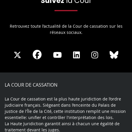
Suivez
la Cour
Retrouvez toute l’actualité de la Cour de cassation sur les
réseaux sociaux.
Share
Share
Share
Share
Sha
Share
on
on
on
on
on
on
Facebook
X
Youtube
LinkedIn
Instagram
Blue
play
LA COUR DE CASSATION
La Cour de cassation est la plus haute juridiction de l’ordre
judiciaire français. Siégeant dans l’enceinte du Palais de
justice de l'Île de la Cité, cette institution remplit une mission
essentielle: unifier et contrôler l'interprétation des lois.
La Haute Juridiction garantit ainsi à chacun une égalité de
traitement devant les juges.