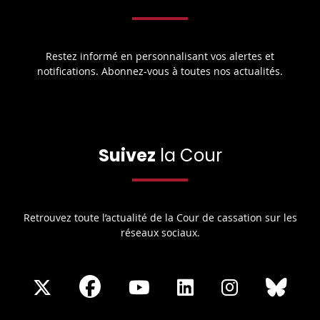
Restez informé en personnalisant vos alertes et
notifications. Abonnez-vous à toutes nos actualités.
Suivez
la Cour
Retrouvez toute l’actualité de la Cour de cassation sur les
réseaux sociaux.
Share
Share
Share
Share
Sha
Share
on
on
on
on
on
on