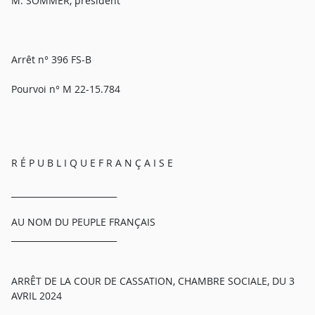
M. SOMMER, président
Arrêt n° 396 FS-B
Pourvoi n° M 22-15.784
R É P U B L I Q U E F R A N Ç A I S E
_________________________
AU NOM DU PEUPLE FRANÇAIS
_________________________
ARRÊT DE LA COUR DE CASSATION, CHAMBRE SOCIALE, DU 3
AVRIL 2024