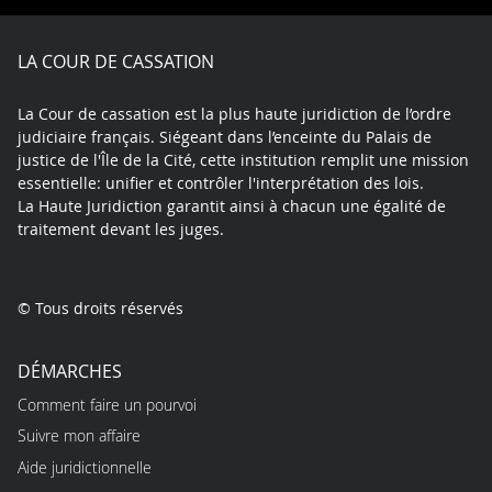
Facebook
X
Youtube
LinkedIn
Instagram
Blue
play
LA COUR DE CASSATION
La Cour de cassation est la plus haute juridiction de l’ordre
judiciaire français. Siégeant dans l’enceinte du Palais de
justice de l'Île de la Cité, cette institution remplit une mission
essentielle: unifier et contrôler l'interprétation des lois.
La Haute Juridiction garantit ainsi à chacun une égalité de
traitement devant les juges.
© Tous droits réservés
DÉMARCHES
Comment faire un pourvoi
Suivre mon affaire
Aide juridictionnelle