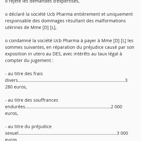
o rejeté les demandes d'expertises,
o déclaré la société Ucb Pharma entièrement et uniquement
responsable des dommages résultant des malformations
utérines de Mme [D] [L],
o condamné la société Ucb Pharma à payer à Mme [D] [L] les
sommes suivantes, en réparation du préjudice causé par son
exposition in utero au DES, avec intérêts au taux légal à
compter du jugement :
- au titre des frais
divers.....................................................................................3
280 euros,
- au titre des souffrances
endurées....................................................................2 000
euros,
- au titre du préjudice
sexuel..............................................................................3 000
euros