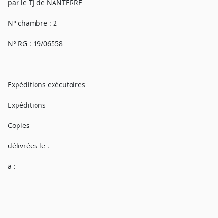
par le TJ de NANTERRE
N° chambre : 2
N° RG : 19/06558
Expéditions exécutoires
Expéditions
Copies
délivrées le :
à :