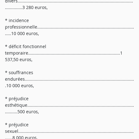
divers.............................................................................................
..............3 280 euros,
* incidence
professionnelle..............................................................................
.....10 000 euros,
* déficit fonctionnel
temporaire..........................................................................1
537,50 euros,
* souffrances
endurées........................................................................................
.10 000 euros,
* préjudice
esthétique......................................................................................
..........500 euros,
* préjudice
sexuel.............................................................................................
......8 000 euros,