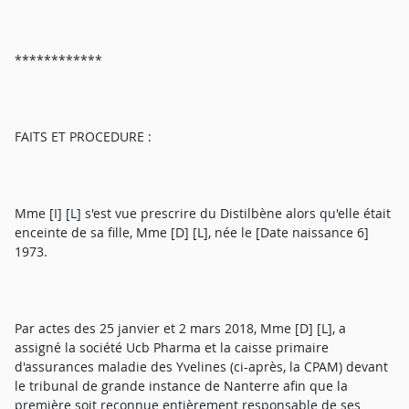
************
FAITS ET PROCEDURE :
Mme [I] [L] s'est vue prescrire du Distilbène alors qu'elle était
enceinte de sa fille, Mme [D] [L], née le [Date naissance 6]
1973.
Par actes des 25 janvier et 2 mars 2018, Mme [D] [L], a
assigné la société Ucb Pharma et la caisse primaire
d'assurances maladie des Yvelines (ci-après, la CPAM) devant
le tribunal de grande instance de Nanterre afin que la
première soit reconnue entièrement responsable de ses