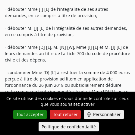
- débouter Mme [I] [L] de l'intégralité de ses autres
demandes, en ce compris à titre de provision,
- débouter M. [J] [L] de l'intégralité de ses autres demandes,
en ce compris à titre de provision,
- débouter Mme [D] [L], M. [N] [W], Mme [I] [L] et M. [J] [L] de
leurs demandes au titre de l'article 700 du code de procédure
civile et des dépens,
- condamner Mme [D] [L] à restituer la somme de 4 000 euros
perçue à titre de provision ad litem en application de
l'ordonnance du 26 juin 2018 ou subsidiairement déduire
cette somme de toute indemnité allouée à Mme [D] [L], en ce
compris au titre de l'article 700 du code de procédure civile,
Ce site utilise des cookies et vous donne le contrôle sur ceux
que vous souhaitez activer
- condamner tout succombant à la somme de 4 000 euros au
Tout accepter
Tout refuser
Personnaliser
titre de l'article 700 du code de procédure civile et aux entiers
dépens avec recouvrement direct, conformément aux
Politique de confidentialité
Queue-Fair
Menu
dispositions de l'article 699 du code de procédure civile.