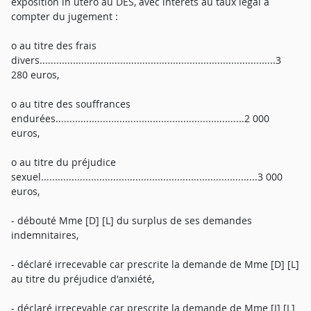
exposition in utero au DES, avec intérêts au taux légal à
compter du jugement :
o au titre des frais
divers.....................................................................................3
280 euros,
o au titre des souffrances
endurées....................................................................2 000
euros,
o au titre du préjudice
sexuel..............................................................................3 000
euros,
- débouté Mme [D] [L] du surplus de ses demandes
indemnitaires,
- déclaré irrecevable car prescrite la demande de Mme [D] [L]
au titre du préjudice d'anxiété,
- déclaré irrecevable car prescrite la demande de Mme [I] [L]