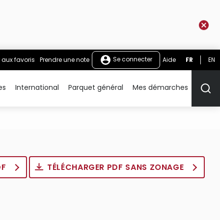
Se connecter
 aux favoris
Prendre une note
Aide
FR
EN
es
International
Parquet général
Mes démarches
Rech
DF
TÉLÉCHARGER PDF SANS ZONAGE