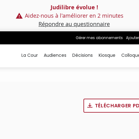
Judilibre évolue !
Aidez-nous à l'améliorer en 2 minutes
Répondre au questionnaire
Gérer mes abonnements
Ajouter
La Cour
Audiences
Décisions
Kiosque
Colloqu
TÉLÉCHARGER P