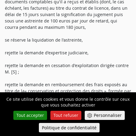
documents comptables qu'il a reçus et établis (dont, le cas
échéant, les factures) au titre du contrat de licence, dans un
délai de 15 jours suivant la signification du jugement puis
sous une astreinte de 100 euros par jour de retard, qui
courra pendant au maximum 180 jours,
se réserve la liquidation de l'astreinte,
rejette la demande d'expertise judiciaire,
rejette la demande en cessation d'exploitation dirigée contre
M. [S] ;
rejette la demande en remboursement des frais exposés au
titre de la« conservation et protection des droits », formée par
la société AKIS TECHNOLOGY et M. [S],
Ce site utilise des cookies et vous donne le contrôle sur ceux
que vous souhaitez activer
condamne M. [S] aux dépens, ainsi qu'à payer 10 000 euros à
Tout accepter
Tout refuser
Personnaliser
M. [T] au titre de l'article 700 du code de procédure civile,
Politique de confidentialité
Queue-Fair
rejette la demande de la société AKIS TECHNOLOGY à ce titre,
Menu