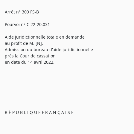
Arrêt n° 309 FS-B
Pourvoi n° C 22-20.031
Aide juridictionnelle totale en demande
au profit de M. [N].
Admission du bureau d'aide juridictionnelle
près la Cour de cassation
en date du 14 avril 2022.
R É P U B L I Q U E F R A N Ç A I S E
_________________________