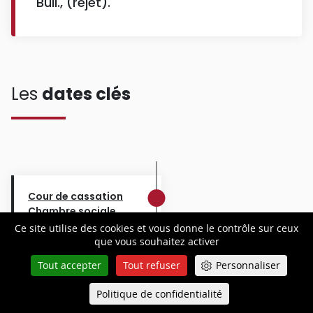
Bull., (rejet).
Les
dates clés
Cour de cassation
Chambre sociale
13-03-2024
Ce site utilise des cookies et vous donne le contrôle sur ceux
que vous souhaitez activer
Tout accepter
Tout refuser
Personnaliser
Cour d'appel de
Bordeaux 4B
Politique de confidentialité
Queue-Fair
Menu
30-09-2021