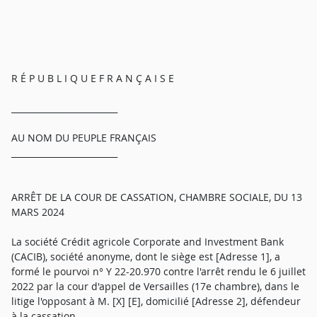
R É P U B L I Q U E F R A N Ç A I S E
_________________________
AU NOM DU PEUPLE FRANÇAIS
_________________________
ARRÊT DE LA COUR DE CASSATION, CHAMBRE SOCIALE, DU 13
MARS 2024
La société Crédit agricole Corporate and Investment Bank
(CACIB), société anonyme, dont le siège est [Adresse 1], a
formé le pourvoi n° Y 22-20.970 contre l'arrêt rendu le 6 juillet
2022 par la cour d'appel de Versailles (17e chambre), dans le
litige l'opposant à M. [X] [E], domicilié [Adresse 2], défendeur
à la cassation.