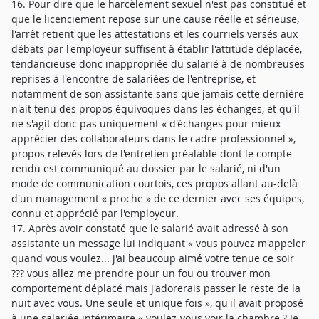
16. Pour dire que le harcèlement sexuel n'est pas constitué et
que le licenciement repose sur une cause réelle et sérieuse,
l'arrêt retient que les attestations et les courriels versés aux
débats par l'employeur suffisent à établir l'attitude déplacée,
tendancieuse donc inappropriée du salarié à de nombreuses
reprises à l'encontre de salariées de l'entreprise, et
notamment de son assistante sans que jamais cette dernière
n'ait tenu des propos équivoques dans les échanges, et qu'il
ne s'agit donc pas uniquement « d'échanges pour mieux
apprécier des collaborateurs dans le cadre professionnel »,
propos relevés lors de l'entretien préalable dont le compte-
rendu est communiqué au dossier par le salarié, ni d'un
mode de communication courtois, ces propos allant au-delà
d'un management « proche » de ce dernier avec ses équipes,
connu et apprécié par l'employeur.
17. Après avoir constaté que le salarié avait adressé à son
assistante un message lui indiquant « vous pouvez m'appeler
quand vous voulez... j'ai beaucoup aimé votre tenue ce soir
??? vous allez me prendre pour un fou ou trouver mon
comportement déplacé mais j'adorerais passer le reste de la
nuit avec vous. Une seule et unique fois », qu'il avait proposé
à une salariée intérimaire « voulez-vous voir la chambre ? Je