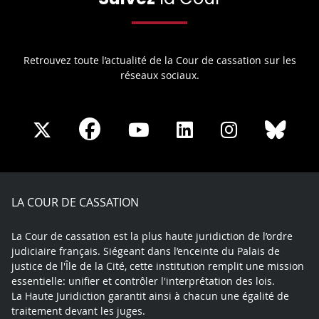
Retrouvez toute l’actualité de la Cour de cassation sur les
réseaux sociaux.
Share
Share
Share
Share
Sha
Share
on
on
on
on
on
on
Facebook
X
Youtube
LinkedIn
Instagram
Blue
play
LA COUR DE CASSATION
La Cour de cassation est la plus haute juridiction de l’ordre
judiciaire français. Siégeant dans l’enceinte du Palais de
justice de l'Île de la Cité, cette institution remplit une mission
essentielle: unifier et contrôler l'interprétation des lois.
La Haute Juridiction garantit ainsi à chacun une égalité de
traitement devant les juges.