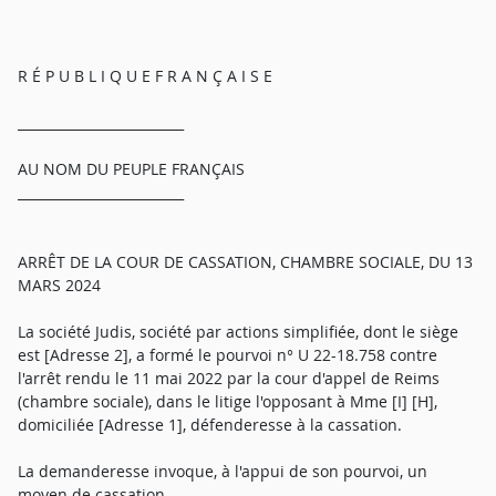
R É P U B L I Q U E F R A N Ç A I S E
_________________________
AU NOM DU PEUPLE FRANÇAIS
_________________________
ARRÊT DE LA COUR DE CASSATION, CHAMBRE SOCIALE, DU 13
MARS 2024
La société Judis, société par actions simplifiée, dont le siège
est [Adresse 2], a formé le pourvoi n° U 22-18.758 contre
l'arrêt rendu le 11 mai 2022 par la cour d'appel de Reims
(chambre sociale), dans le litige l'opposant à Mme [I] [H],
domiciliée [Adresse 1], défenderesse à la cassation.
La demanderesse invoque, à l'appui de son pourvoi, un
moyen de cassation.