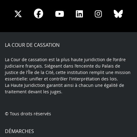
Share
Share
Share
Share
Sha
Share
on
on
on
on
on
on
Facebook
X
Youtube
LinkedIn
Instagram
Blue
play
LA COUR DE CASSATION
La Cour de cassation est la plus haute juridiction de l’ordre
judiciaire français. Siégeant dans l’enceinte du Palais de
justice de l'Île de la Cité, cette institution remplit une mission
essentielle: unifier et contrôler l'interprétation des lois.
La Haute Juridiction garantit ainsi à chacun une égalité de
traitement devant les juges.
© Tous droits réservés
DÉMARCHES