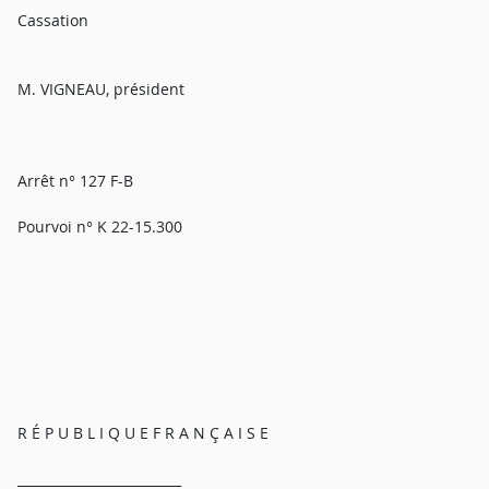
Cassation
M. VIGNEAU, président
Arrêt n° 127 F-B
Pourvoi n° K 22-15.300
R É P U B L I Q U E F R A N Ç A I S E
_________________________