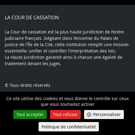
Facebook
X
Youtube
LinkedIn
Instagram
Blue
play
LA COUR DE CASSATION
La Cour de cassation est la plus haute juridiction de l’ordre
judiciaire français. Siégeant dans l’enceinte du Palais de
justice de l'Île de la Cité, cette institution remplit une mission
essentielle: unifier et contrôler l'interprétation des lois.
La Haute Juridiction garantit ainsi à chacun une égalité de
traitement devant les juges.
© Tous droits réservés
Ce site utilise des cookies et vous donne le contrôle sur ceux
DÉMARCHES
que vous souhaitez activer
Comment faire un pourvoi
Tout accepter
Tout refuser
Personnaliser
Suivre mon affaire
Politique de confidentialité
Queue-Fair
Aide juridictionnelle
Menu