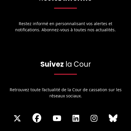
Restez informé en personnalisant vos alertes et
notifications. Abonnez-vous à toutes nos actualités.
Suivez
la Cour
Retrouvez toute l’actualité de la Cour de cassation sur les
réseaux sociaux.
Share
Share
Share
Share
Sha
Share
on
on
on
on
on
on