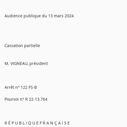
Audience publique du 13 mars 2024
Cassation partielle
M. VIGNEAU, président
Arrêt n° 122 FS-B
Pourvoi n° R 22-13.764
R É P U B L I Q U E F R A N Ç A I S E