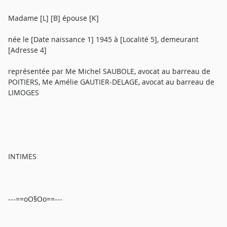
Madame [L] [B] épouse [K]
née le [Date naissance 1] 1945 à [Localité 5], demeurant
[Adresse 4]
représentée par Me Michel SAUBOLE, avocat au barreau de
POITIERS, Me Amélie GAUTIER-DELAGE, avocat au barreau de
LIMOGES
INTIMES
---==oO§Oo==---