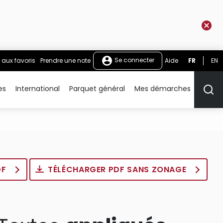
Se connecter
 aux favoris
Prendre une note
Aide
FR
EN
es
International
Parquet général
Mes démarches
Rech
DF
TÉLÉCHARGER PDF SANS ZONAGE