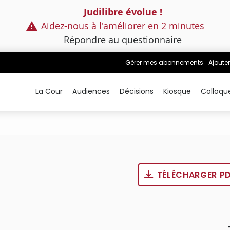
Judilibre évolue !
Aidez-nous à l'améliorer en 2 minutes
Répondre au questionnaire
Gérer mes abonnements
Ajouter
La Cour
Audiences
Décisions
Kiosque
Colloqu
TÉLÉCHARGER P