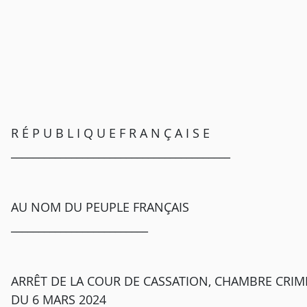
R É P U B L I Q U E F R A N Ç A I S E
________________________________________
AU NOM DU PEUPLE FRANÇAIS
_________________________
ARRÊT DE LA COUR DE CASSATION, CHAMBRE CRIMI
DU 6 MARS 2024