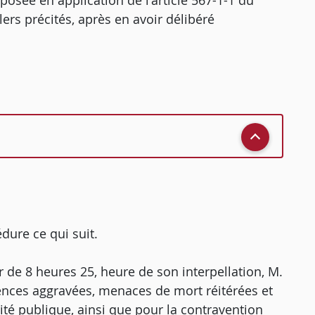
osée en application de l'article 567-1-1 du
ers précités, après en avoir délibéré
édure ce qui suit.
r de 8 heures 25, heure de son interpellation, M.
iolences aggravées, menaces de mort réitérées et
ité publique, ainsi que pour la contravention